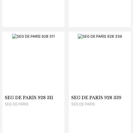
SEG DE PARİS 928 311
SEG DE PARİS 928 339
SEG DE PARİS
SEG DE PARİS