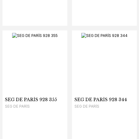
SEG DE PARİS 928 355
SEG DE PARİS 928 344
SEG DE PARİS
SEG DE PARİS