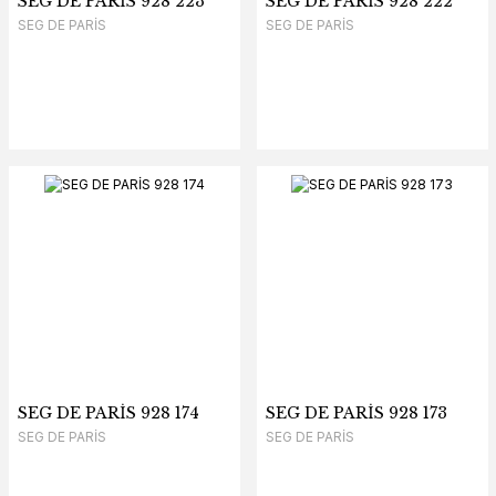
SEG DE PARİS 928 223
SEG DE PARİS 928 222
SEG DE PARİS
SEG DE PARİS
SEG DE PARİS 928 174
SEG DE PARİS 928 173
SEG DE PARİS
SEG DE PARİS