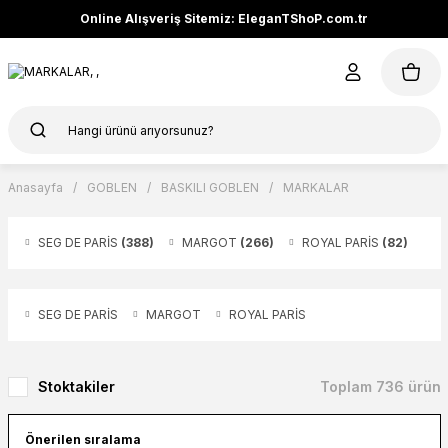
Online Alışveriş Sitemiz: EleganTShoP.com.tr
Anasayfa
GOBLEN
BASKILI GOBLEN
MARKALAR
SEG DE PARİS
(388)
MARGOT
(266)
ROYAL PARİS
(82)
SEG DE PARİS
MARGOT
ROYAL PARİS
Stoktakiler
Toplam 736 ürün