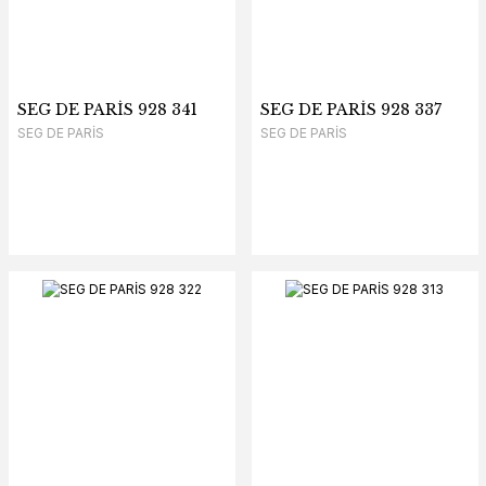
SEG DE PARİS 928 341
SEG DE PARİS 928 337
SEG DE PARİS
SEG DE PARİS