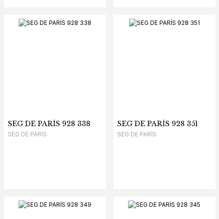
SEG DE PARİS 928 338
SEG DE PARİS 928 351
SEG DE PARİS
SEG DE PARİS