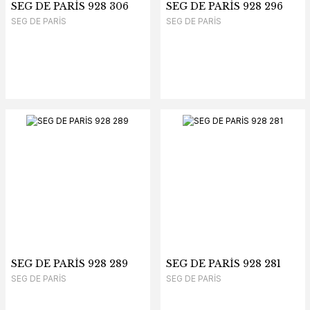
SEG DE PARİS 928 306
SEG DE PARİS 928 296
SEG DE PARİS
SEG DE PARİS
SEG DE PARİS 928 289
SEG DE PARİS 928 281
SEG DE PARİS
SEG DE PARİS