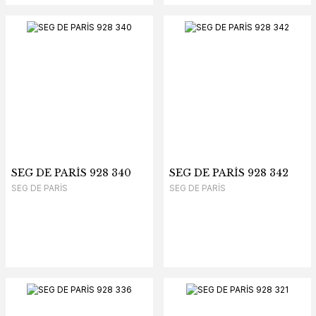
SEG DE PARİS 928 340
SEG DE PARİS 928 342
SEG DE PARİS
SEG DE PARİS