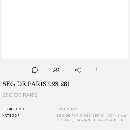
SEG DE PARİS 928 281
SEG DE PARİS
STOK KODU
JPRTZH140
KATEGORI
SEG DE PARİS 928 SERİSİ
,
30*40 cm
GOBLEN
,
HAYVAN DESENLİ GOBLEN