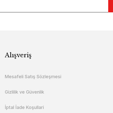
Alışveriş
Mesafeli Satış Sözleşmesi
Gizlilik ve Güvenlik
İptal İade Koşullari