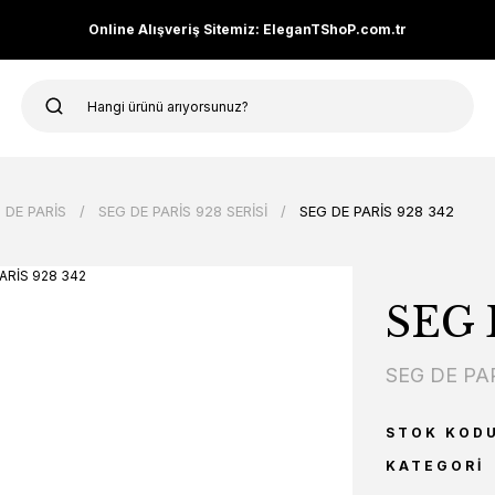
Online Alışveriş Sitemiz: EleganTShoP.com.tr
 DE PARİS
SEG DE PARİS 928 SERİSİ
SEG DE PARİS 928 342
SEG 
SEG DE PA
STOK KOD
KATEGORI