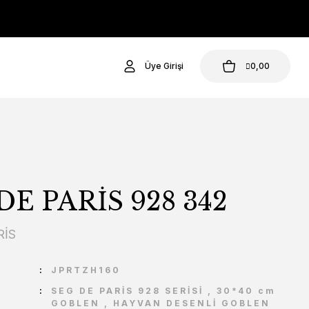
Üye Girişi
0,00
DE PARİS 928 342
RİS
U
JPRTZH160
SEG DE PARİS 928 SERİSİ
,
30*40 cm
GOBLEN
,
HAYVAN DESENLİ GOBLEN