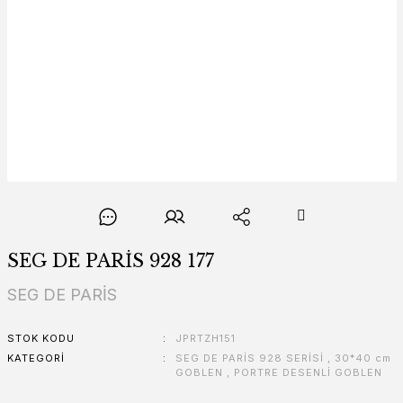
SEG DE PARİS 928 177
SEG DE PARİS
STOK KODU
JPRTZH151
KATEGORI
SEG DE PARİS 928 SERİSİ
,
30*40 cm
GOBLEN
,
PORTRE DESENLİ GOBLEN