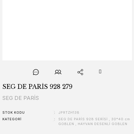
SEG DE PARİS 928 279
SEG DE PARİS
STOK KODU
JPRTZH138
KATEGORI
SEG DE PARİS 928 SERİSİ
,
30*40 cm
GOBLEN
,
HAYVAN DESENLİ GOBLEN