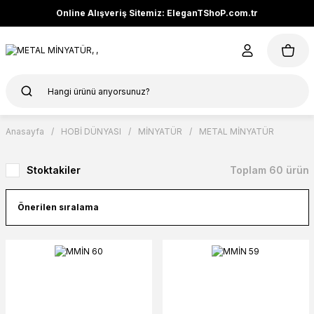
Online Alışveriş Sitemiz: EleganTShoP.com.tr
Anasayfa
HOBİ DÜNYASI
MİNYATÜR
METAL MİNYATÜR
Stoktakiler
Toplam 60 ürün