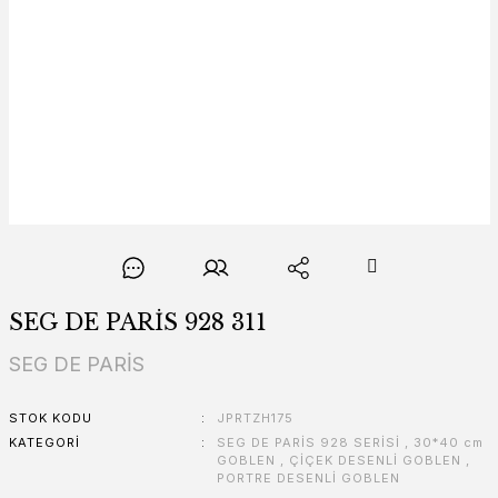
SEG DE PARİS 928 311
SEG DE PARİS
STOK KODU
JPRTZH175
KATEGORI
SEG DE PARİS 928 SERİSİ
,
30*40 cm
GOBLEN
,
ÇİÇEK DESENLİ GOBLEN
,
PORTRE DESENLİ GOBLEN