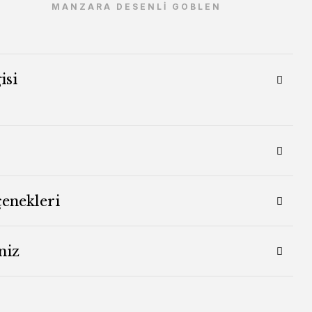
MANZARA DESENLİ GOBLEN
isi
çenekleri
niz