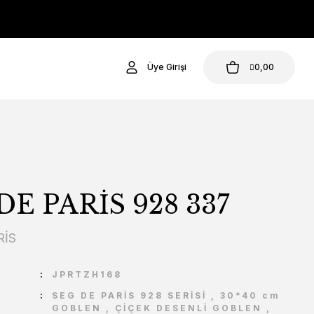
Üye Girişi
0,00
DE PARİS 928 337
RİS
U
JPRTZH168
SEG DE PARİS 928 SERİSİ
,
30*40 cm
GOBLEN
,
ÇİÇEK DESENLİ GOBLEN
,