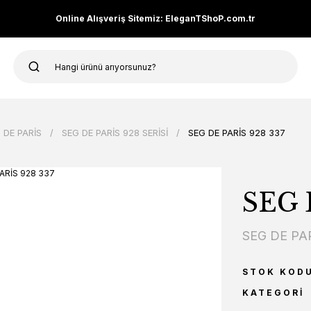
Online Alışveriş Sitemiz: EleganTShoP.com.tr
 DE PARİS
SEG DE PARİS 928 SERİSİ
SEG DE PARİS 928 337
SEG 
SEG DE PA
STOK KOD
KATEGORI