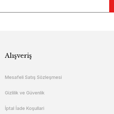
Alışveriş
Mesafeli Satış Sözleşmesi
Gizlilik ve Güvenlik
İptal İade Koşullari