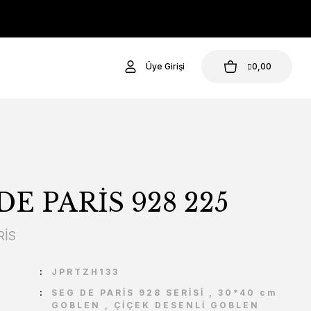
Üye Girişi
0,00
DE PARİS 928 225
RİS
U
JPRTZH133
SEG DE PARİS 928 SERİSİ
,
30*40 cm
GOBLEN
,
ÇİÇEK DESENLİ GOBLEN