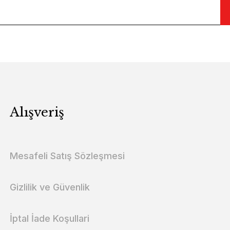
Alışveriş
Mesafeli Satış Sözleşmesi
Gizlilik ve Güvenlik
İptal İade Koşullari