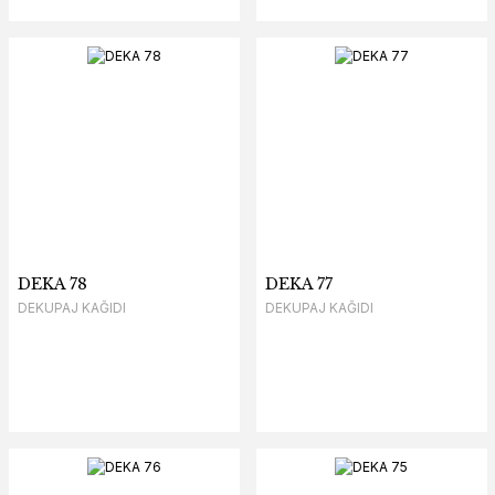
DEKA 78
DEKA 77
DEKUPAJ KAĞIDI
DEKUPAJ KAĞIDI