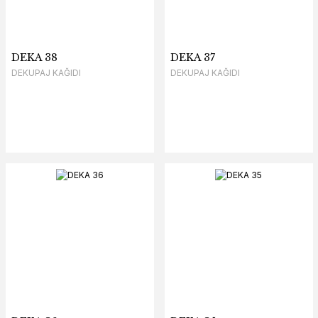
DEKA 38
DEKA 37
DEKUPAJ KAĞIDI
DEKUPAJ KAĞIDI