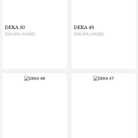
DEKA 50
DEKA 49
DEKUPAJ KAĞIDI
DEKUPAJ KAĞIDI