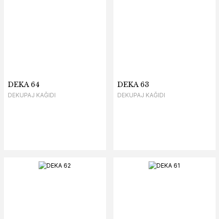
DEKA 64
DEKA 63
DEKUPAJ KAĞIDI
DEKUPAJ KAĞIDI