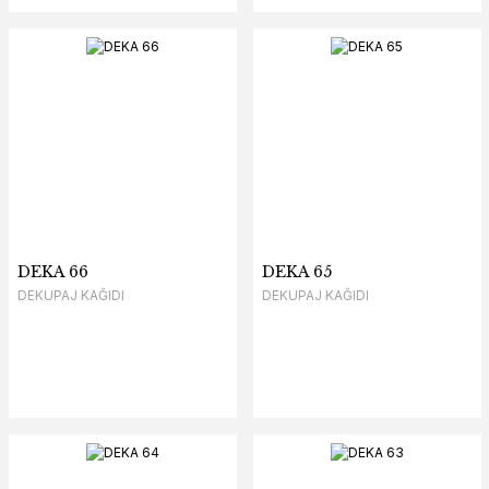
DEKA 66
DEKA 65
DEKUPAJ KAĞIDI
DEKUPAJ KAĞIDI