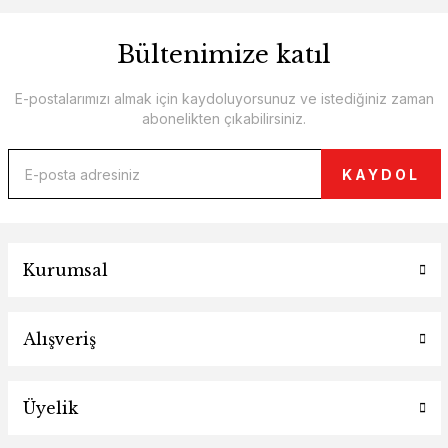
Bültenimize katıl
E-postalarımızı almak için kaydoluyorsunuz ve istediğiniz zaman
abonelikten çıkabilirsiniz.
KAYDOL
Kurumsal
Alışveriş
Üyelik