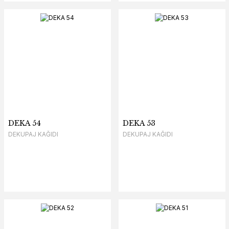
DEKA 54
DEKA 53
DEKUPAJ KAĞIDI
DEKUPAJ KAĞIDI