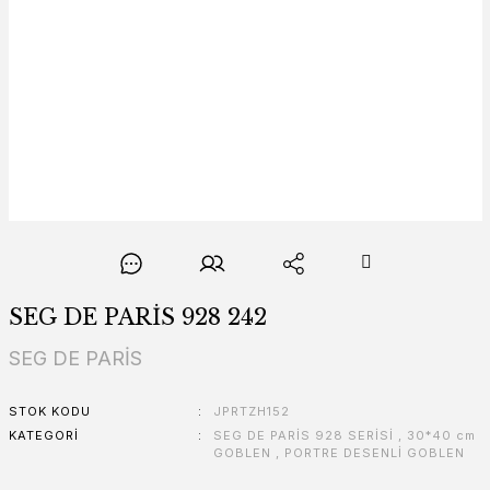
SEG DE PARİS 928 242
SEG DE PARİS
STOK KODU
JPRTZH152
KATEGORI
SEG DE PARİS 928 SERİSİ
,
30*40 cm
GOBLEN
,
PORTRE DESENLİ GOBLEN