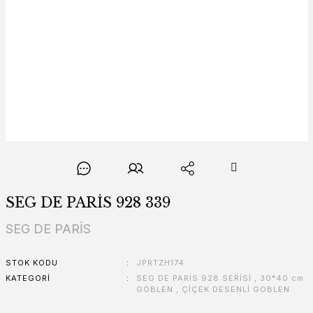
SEG DE PARİS 928 339
SEG DE PARİS
STOK KODU
JPRTZH174
KATEGORI
SEG DE PARİS 928 SERİSİ
,
30*40 cm
GOBLEN
,
ÇİÇEK DESENLİ GOBLEN