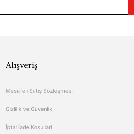
Alışveriş
Mesafeli Satış Sözleşmesi
Gizlilik ve Güvenlik
İptal İade Koşullari