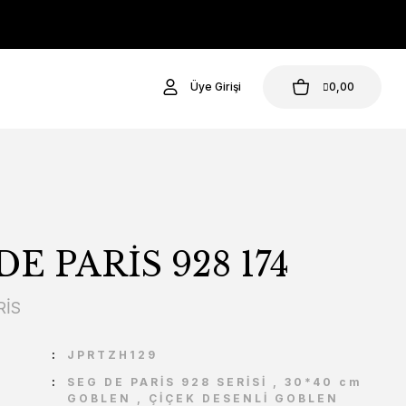
Üye Girişi
0,00
DE PARİS 928 174
RİS
U
JPRTZH129
SEG DE PARİS 928 SERİSİ
,
30*40 cm
GOBLEN
,
ÇİÇEK DESENLİ GOBLEN