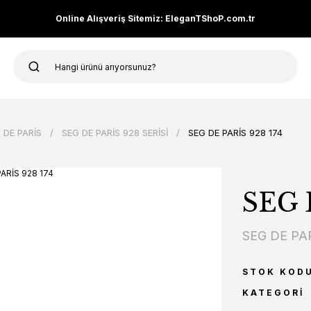
Online Alışveriş Sitemiz: EleganTShoP.com.tr
 DE PARİS
SEG DE PARİS 928 SERİSİ
SEG DE PARİS 928 174
SEG 
SEG DE PA
STOK KOD
KATEGORI