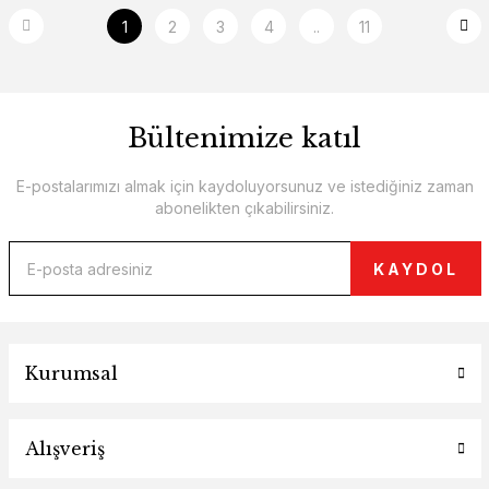
1
2
3
4
..
11
Bültenimize katıl
E-postalarımızı almak için kaydoluyorsunuz ve istediğiniz zaman
abonelikten çıkabilirsiniz.
KAYDOL
Kurumsal
Alışveriş