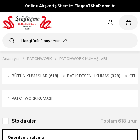
Online Alışveriş Sitemiz: EleganTShoP.com.tr
Anasayfa
PATCHWORK
PATCHWORK KUMAŞLARI
BÜTÜN KUMAŞLAR
(618)
BATİK DESENLİ KUMAŞ
(329)
ÇITI
PATCHWORK KUMAŞI
Stoktakiler
Toplam 618 ürün