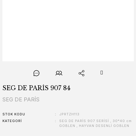
SEG DE PARİS 907 84
SEG DE PARİS
STOK KODU
JPRTZH113
KATEGORI
SEG DE PARİS 907 SERİSİ
,
30*40 cm
GOBLEN
,
HAYVAN DESENLİ GOBLEN