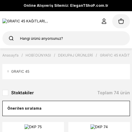
Online Alışveriş Sitemiz: EleganTShoP.com.tr
Anasayfa
HOBİ DÜNYASI
DEKUPAJ ÜRÜNLERİ
GRAFIC 45 KAĞITL
GRAFIC 45
Stoktakiler
Toplam 74 ürün