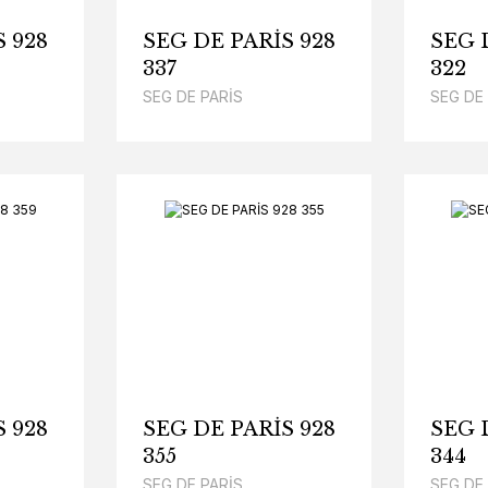
 928
SEG DE PARİS 928
SEG 
337
322
SEG DE PARİS
SEG DE
 928
SEG DE PARİS 928
SEG 
355
344
SEG DE PARİS
SEG DE