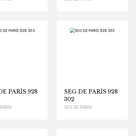
DE PARİS 928
SEG DE PARİS 928
302
 PARİS
SEG DE PARİS