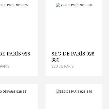
DE PARİS 928
SEG DE PARİS 928
330
 PARİS
SEG DE PARİS