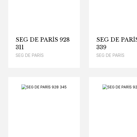
SEG DE PARİS 928
SEG DE PARİS
311
339
SEG DE PARİS
SEG DE PARİS