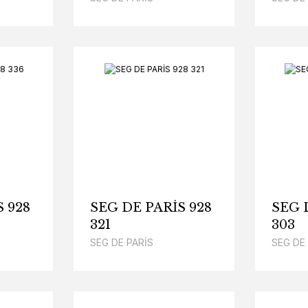
 928
SEG DE PARİS 928
SEG 
321
303
SEG DE PARİS
SEG DE