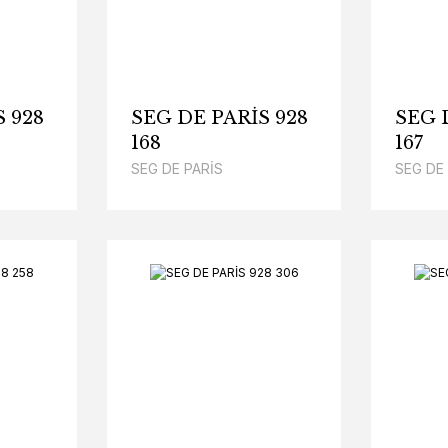
 928
SEG DE PARİS 928
SEG 
168
167
SEG DE PARİS
SEG DE