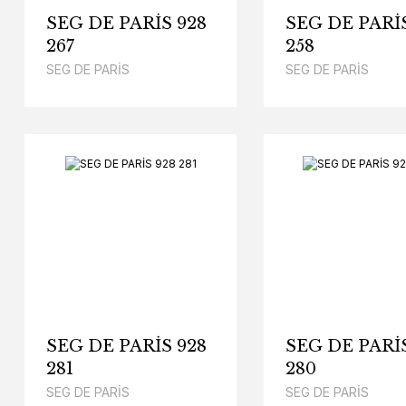
SEG DE PARİS 928
SEG DE PARİS
267
258
SEG DE PARİS
SEG DE PARİS
SEG DE PARİS 928
SEG DE PARİS
281
280
SEG DE PARİS
SEG DE PARİS