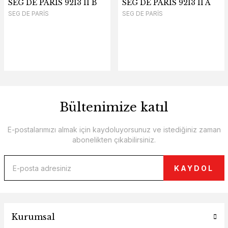
SEG DE PARIS 9213 11 B
SEG DE PARIS 9213 11 A
SEG DE PARİS
SEG DE PARİS
Bültenimize katıl
E-postalarımızı almak için kaydoluyorsunuz ve istediğiniz zaman
abonelikten çıkabilirsiniz.
KAYDOL
Kurumsal