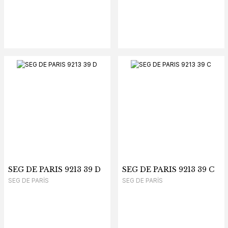
SEG DE PARIS 9213 39 D
SEG DE PARIS 9213 39 C
SEG DE PARİS
SEG DE PARİS