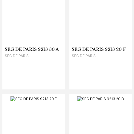
SEG DE PARIS 9213 30 A
SEG DE PARIS 9213 20 F
SEG DE PARİS
SEG DE PARİS