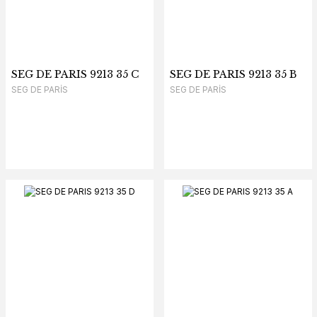
SEG DE PARIS 9213 35 C
SEG DE PARIS 9213 35 B
SEG DE PARİS
SEG DE PARİS