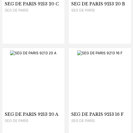
SEG DE PARIS 9213 20 C
SEG DE PARIS 9213 20 B
SEG DE PARİS
SEG DE PARİS
SEG DE PARIS 9213 20 A
SEG DE PARIS 9213 16 F
SEG DE PARİS
SEG DE PARİS