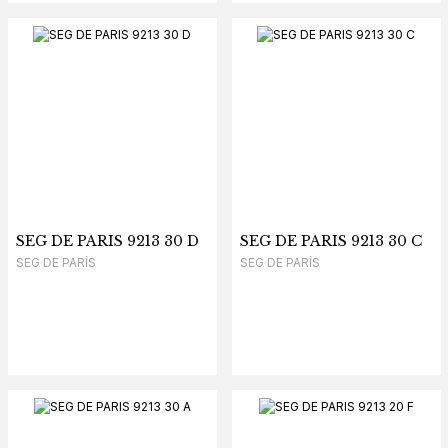
SEG DE PARIS 9213 30 D
SEG DE PARIS 9213 30 C
SEG DE PARİS
SEG DE PARİS