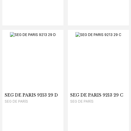
SEG DE PARIS 9213 29 D
SEG DE PARIS 9213 29 C
SEG DE PARİS
SEG DE PARİS