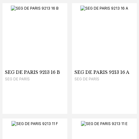
SEG DE PARIS 9213 16 B
SEG DE PARIS 9213 16 A
SEG DE PARİS
SEG DE PARİS