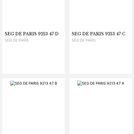
SEG DE PARIS 9213 47 D
SEG DE PARIS 9213 47 C
SEG DE PARİS
SEG DE PARİS