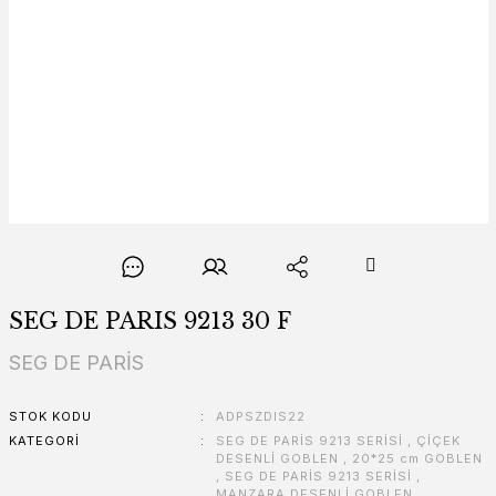
SEG DE PARIS 9213 30 F
SEG DE PARİS
STOK KODU
ADPSZDIS22
KATEGORI
SEG DE PARİS 9213 SERİSİ
,
ÇİÇEK
DESENLİ GOBLEN
,
20*25 cm GOBLEN
,
SEG DE PARİS 9213 SERİSİ
,
MANZARA DESENLİ GOBLEN