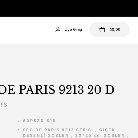
Üye Girişi
0,00
DE PARIS 9213 20 D
RİS
U
ADPSZDIS15
SEG DE PARİS 9213 SERİSİ
,
ÇİÇEK
DESENLİ GOBLEN
,
20*25 cm GOBLEN
,