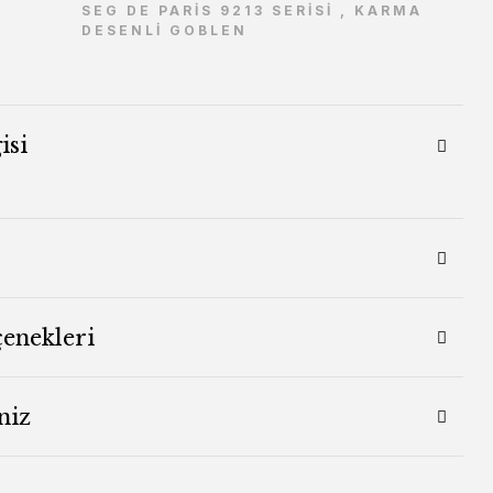
SEG DE PARİS 9213 SERİSİ
,
KARMA
DESENLİ GOBLEN
isi
çenekleri
niz