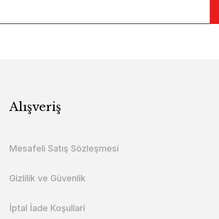
Alışveriş
Mesafeli Satış Sözleşmesi
Gizlilik ve Güvenlik
İptal İade Koşullari