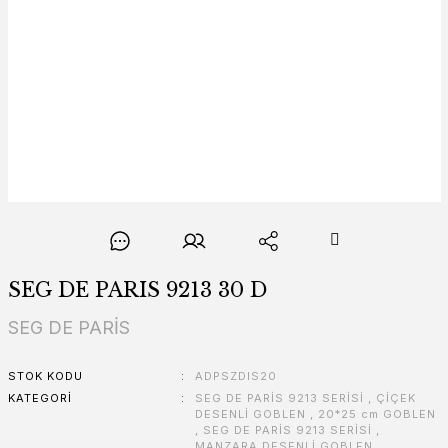
SEG DE PARIS 9213 30 D
SEG DE PARİS
STOK KODU
ADPSZDIS20
KATEGORI
SEG DE PARİS 9213 SERİSİ
,
ÇİÇEK
DESENLİ GOBLEN
,
20*25 cm GOBLEN
,
SEG DE PARİS 9213 SERİSİ
,
MANZARA DESENLİ GOBLEN