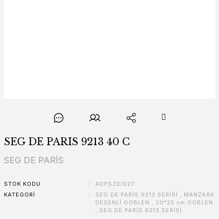
SEG DE PARIS 9213 40 C
SEG DE PARİS
STOK KODU
ADPSZDIS27
KATEGORI
SEG DE PARİS 9213 SERİSİ
,
MANZARA
DESENLİ GOBLEN
,
20*25 cm GOBLEN
,
SEG DE PARİS 9213 SERİSİ