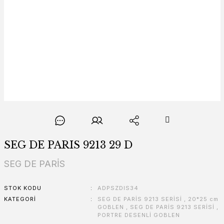
SEG DE PARIS 9213 29 D
SEG DE PARİS
STOK KODU
ADPSZDIS34
KATEGORI
SEG DE PARİS 9213 SERİSİ
,
20*25 cm
GOBLEN
,
SEG DE PARİS 9213 SERİSİ
,
PORTRE DESENLİ GOBLEN