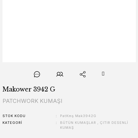
Makower 3942 G
PATCHWORK KUMAŞI
STOK KODU
PatKmş Mak3942G
KATEGORI
BÜTÜN KUMAŞLAR
,
ÇITIR DESENLİ
KUMAŞ