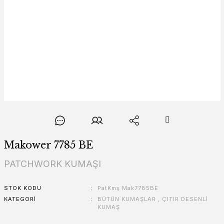
Makower 7785 BE
PATCHWORK KUMAŞI
STOK KODU
PatKmş Mak7785BE
KATEGORI
BÜTÜN KUMAŞLAR
,
ÇITIR DESENLİ
KUMAŞ