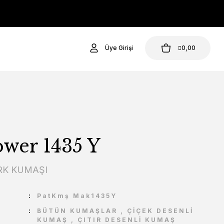
Üye Girişi
0,00
wer 1435 Y
K KUMAŞI
U
PatKmş Mak1435Y
BÜTÜN KUMAŞLAR
,
ÇİÇEK DESENLİ
KUMAŞ
,
ÇITIR DESENLİ KUMAŞ