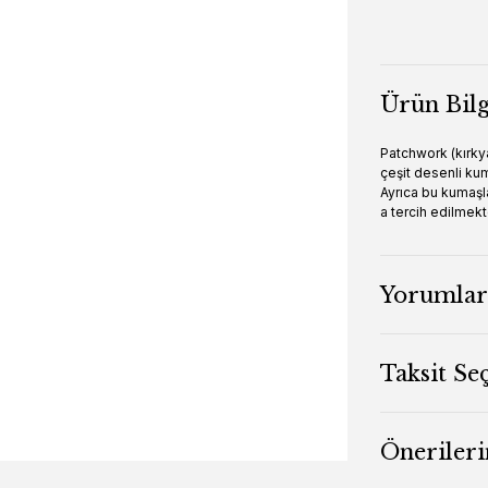
Ürün Bilg
Patchwork (kırky
çeşit desenli ku
Ayrıca bu kumaşla
a tercih edilmekt
Yorumlar
Taksit Se
Önerileri