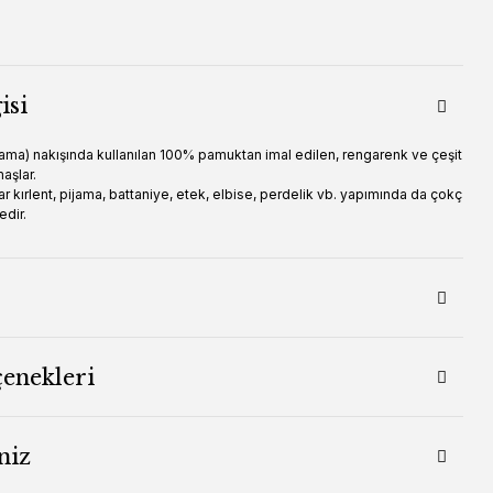
isi
ama) nakışında kullanılan 100% pamuktan imal edilen, rengarenk ve çeşit
maşlar.
r kırlent, pijama, battaniye, etek, elbise, perdelik vb. yapımında da çokç
edir.
çenekleri
niz