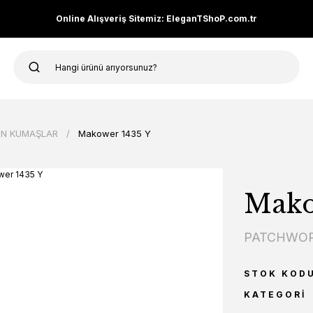
Online Alışveriş Sitemiz: EleganTShoP.com.tr
N KUMAŞLAR
Makower 1435 Y
Mako
PATCHWOR
STOK KOD
KATEGORI