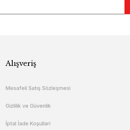
Alışveriş
Mesafeli Satış Sözleşmesi
Gizlilik ve Güvenlik
İptal İade Koşullari