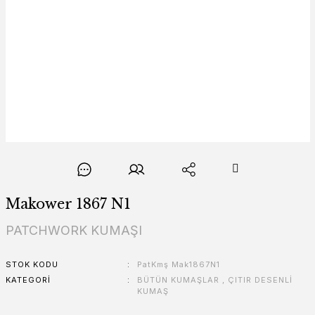
Makower 1867 N1
PATCHWORK KUMAŞI
STOK KODU
PatKmş Mak1867N1
KATEGORI
BÜTÜN KUMAŞLAR
,
ÇITIR DESENLİ
KUMAŞ