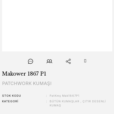
Makower 1867 P1
PATCHWORK KUMAŞI
STOK KODU
PatKmş Mak1867P1
KATEGORI
BÜTÜN KUMAŞLAR
,
ÇITIR DESENLİ
KUMAŞ