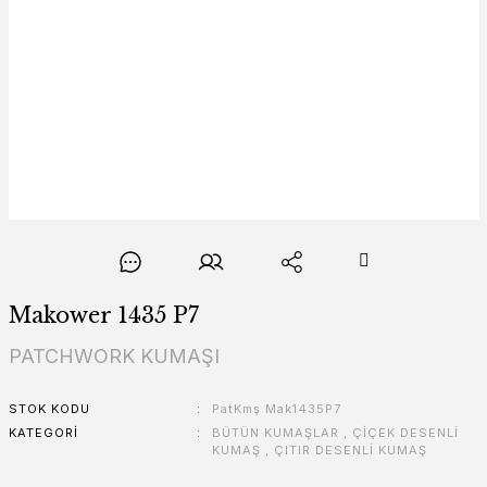
Makower 1435 P7
PATCHWORK KUMAŞI
STOK KODU
PatKmş Mak1435P7
KATEGORI
BÜTÜN KUMAŞLAR
,
ÇİÇEK DESENLİ
KUMAŞ
,
ÇITIR DESENLİ KUMAŞ