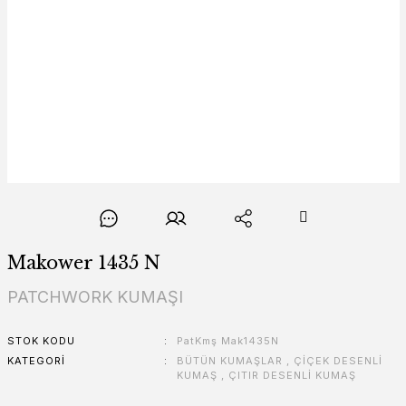
Makower 1435 N
PATCHWORK KUMAŞI
STOK KODU
PatKmş Mak1435N
KATEGORI
BÜTÜN KUMAŞLAR
,
ÇİÇEK DESENLİ
KUMAŞ
,
ÇITIR DESENLİ KUMAŞ