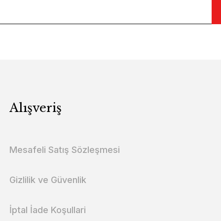
Alışveriş
Mesafeli Satış Sözleşmesi
Gizlilik ve Güvenlik
İptal İade Koşullari