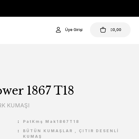
Üye Girişi
0,00
wer 1867 T18
K KUMAŞI
U
PatKmş Mak1867T18
BÜTÜN KUMAŞLAR
,
ÇITIR DESENLİ
KUMAŞ