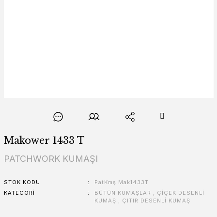
Makower 1433 T
PATCHWORK KUMAŞI
STOK KODU
PatKmş Mak1433T
KATEGORI
BÜTÜN KUMAŞLAR
,
ÇİÇEK DESENLİ
KUMAŞ
,
ÇITIR DESENLİ KUMAŞ