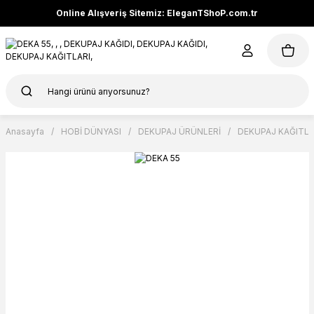
Online Alışveriş Sitemiz: EleganTShoP.com.tr
Anasayfa
HOBİ DÜNYASI
DEKUPAJ ÜRÜNLERİ
DEKUPAJ KAĞITLA