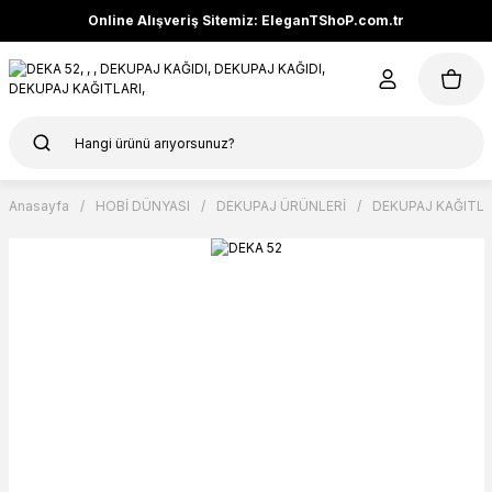
Online Alışveriş Sitemiz: EleganTShoP.com.tr
Anasayfa
HOBİ DÜNYASI
DEKUPAJ ÜRÜNLERİ
DEKUPAJ KAĞITLA