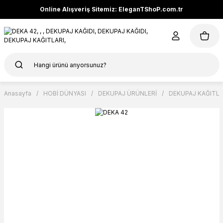
Online Alışveriş Sitemiz: EleganTShoP.com.tr
Anasayfa
HOBİ DÜNYASI
DEKUPAJ ÜRÜNLERİ
DEKUPAJ KAĞITLA