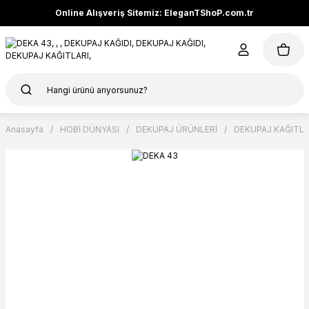
Online Alışveriş Sitemiz: EleganTShoP.com.tr
Anasayfa
HOBİ DÜNYASI
DEKUPAJ ÜRÜNLERİ
DEKUPAJ KAĞITLA