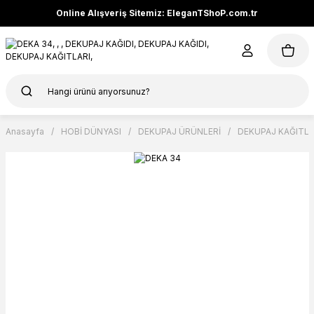
Online Alışveriş Sitemiz: EleganTShoP.com.tr
Anasayfa
HOBİ DÜNYASI
DEKUPAJ ÜRÜNLERİ
DEKUPAJ KAĞITLA