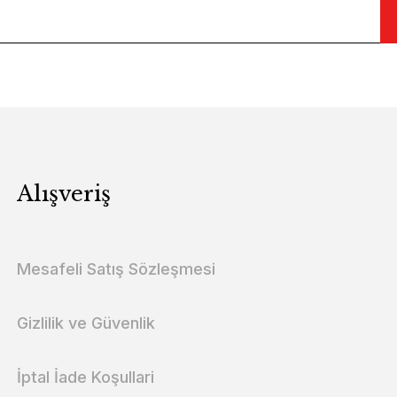
Alışveriş
Mesafeli Satış Sözleşmesi
Gizlilik ve Güvenlik
İptal İade Koşullari