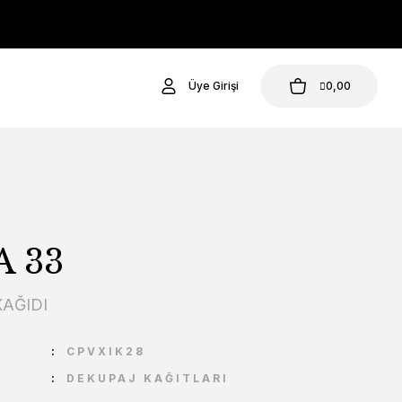
Üye Girişi
0,00
 33
AĞIDI
U
CPVXIK28
DEKUPAJ KAĞITLARI