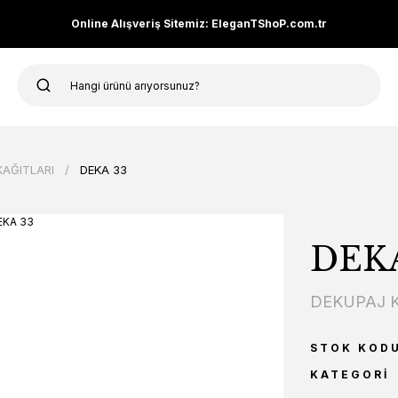
Online Alışveriş Sitemiz: EleganTShoP.com.tr
KAĞITLARI
DEKA 33
DEKA
DEKUPAJ K
STOK KOD
KATEGORI