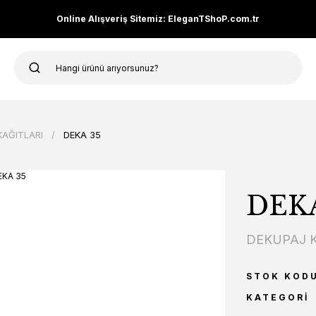
Online Alışveriş Sitemiz: EleganTShoP.com.tr
KAĞITLARI
DEKA 35
DEKA
DEKUPAJ K
STOK KOD
KATEGORI