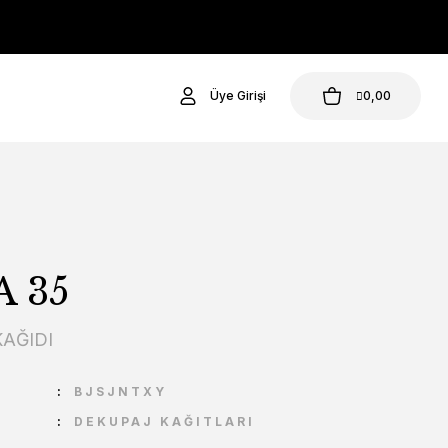
Üye Girişi
0,00
 35
AĞIDI
U
BJSJNTXY
DEKUPAJ KAĞITLARI