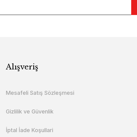
Alışveriş
Mesafeli Satış Sözleşmesi
Gizlilik ve Güvenlik
İptal İade Koşullari