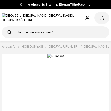
Online Alışveriş Sitemiz: EleganTShoP.com.tr
Anasayfa
HOBİ DÜNYASI
DEKUPAJ ÜRÜNLERİ
DEKUPAJ KAĞITLA