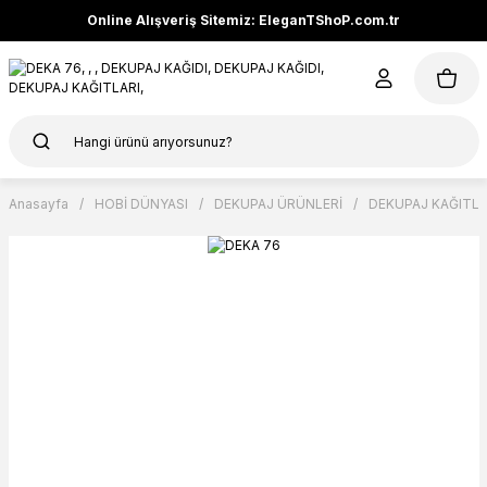
Online Alışveriş Sitemiz: EleganTShoP.com.tr
Anasayfa
HOBİ DÜNYASI
DEKUPAJ ÜRÜNLERİ
DEKUPAJ KAĞITLA