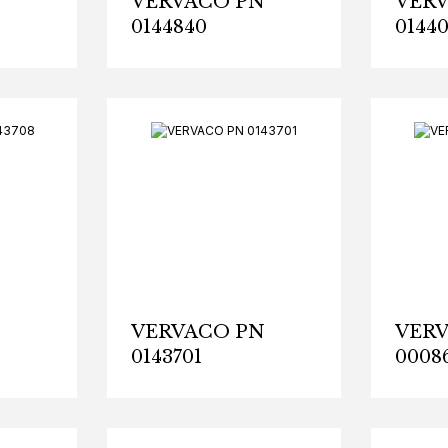
N
VERVACO PN
VER
0144840
01440
N
VERVACO PN
VER
0143701
0008