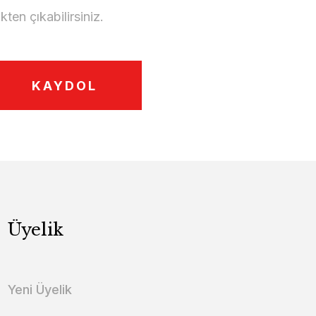
en çıkabilirsiniz.
KAYDOL
Üyelik
Yeni Üyelik