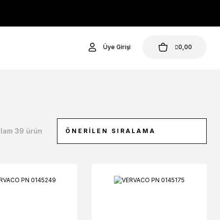
Üye Girişi
0,00
lam 39 ürün