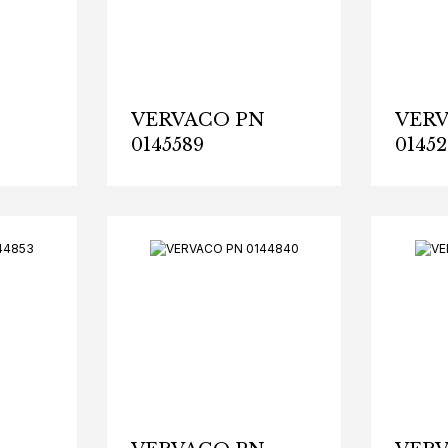
N
VERVACO PN
VER
0145589
01452