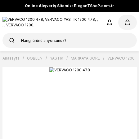
Online Alışveriş Sitemiz: EleganTShoP.com.tr
Anasayfa
GOBLEN
YASTIK
MARKAYA GÖRE
VERVACO 1200