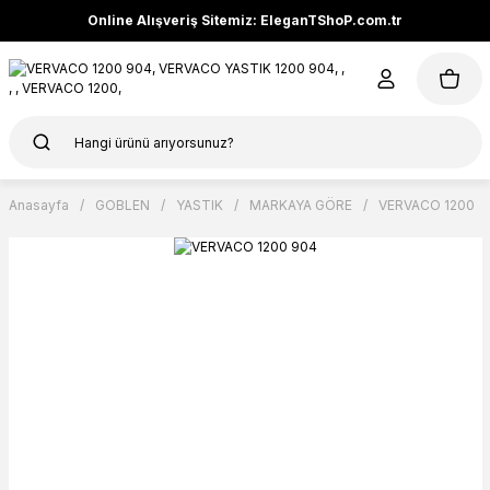
Online Alışveriş Sitemiz: EleganTShoP.com.tr
Anasayfa
GOBLEN
YASTIK
MARKAYA GÖRE
VERVACO 1200