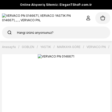
Online Alışveriş Sitemiz: EleganTShoP.com.tr
Anasayfa
GOBLEN
YASTIK
MARKAYA GÖRE
VERVACO PN