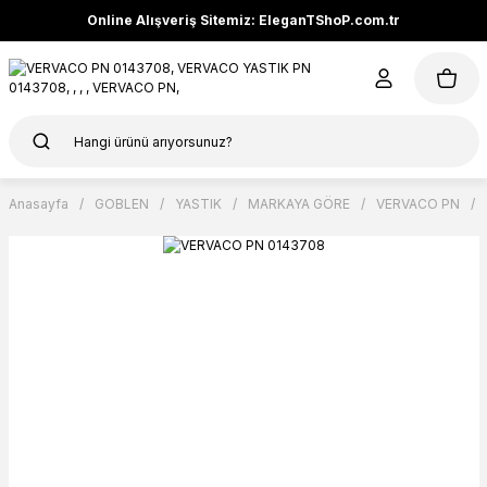
Online Alışveriş Sitemiz: EleganTShoP.com.tr
Anasayfa
GOBLEN
YASTIK
MARKAYA GÖRE
VERVACO PN