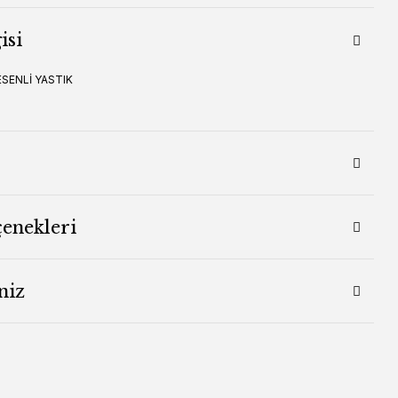
isi
ESENLİ YASTIK
çenekleri
niz