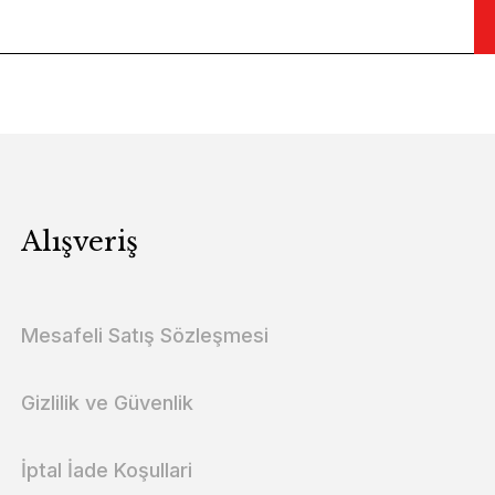
Alışveriş
Mesafeli Satış Sözleşmesi
Gizlilik ve Güvenlik
İptal İade Koşullari