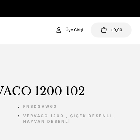
Üye Girişi
0,00
ACO 1200 102
U
FNSDGVW60
VERVACO 1200
,
ÇİÇEK DESENLİ
,
HAYVAN DESENLİ