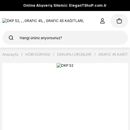
Online Alışveriş Sitemiz: EleganTShoP.com.tr
Anasayfa
HOBİ DÜNYASI
DEKUPAJ ÜRÜNLERİ
GRAFIC 45 KAĞITL