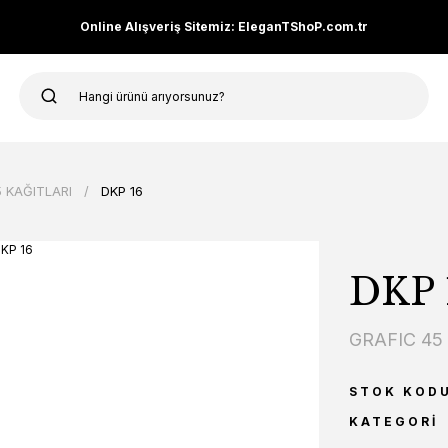
Online Alışveriş Sitemiz: EleganTShoP.com.tr
 KAĞITLARI
DKP 16
DKP 
GRAFIC 45
STOK KOD
KATEGORI