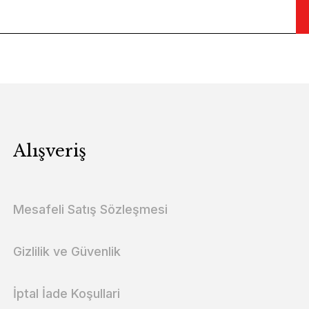
Alışveriş
Mesafeli Satış Sözleşmesi
Gizlilik ve Güvenlik
İptal İade Koşullari