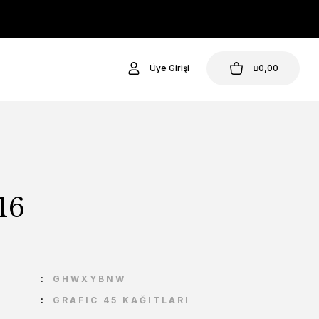
Üye Girişi
0,00
16
U
GHWXYBNW
GRAFIC 45 KAĞITLARI