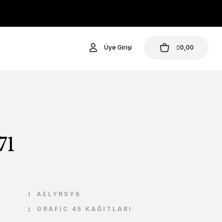
Üye Girişi
0,00
71
U
AELYRSY6
GRAFIC 45 KAĞITLARI