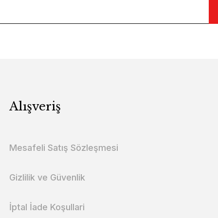
Alışveriş
Mesafeli Satış Sözleşmesi
Gizlilik ve Güvenlik
İptal İade Koşullari