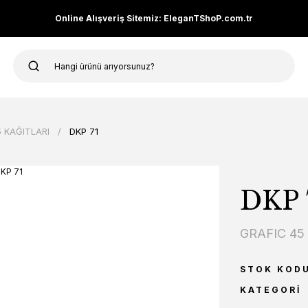
Online Alışveriş Sitemiz: EleganTShoP.com.tr
 KAĞITLARI
DKP 71
DKP 
GRAFIC 45
STOK KOD
KATEGORI